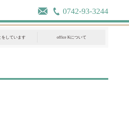
0742-93-3244
とをしています
office Kについて