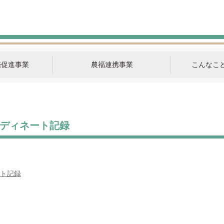
売促進事業
農福連携事業
こんなこ
ディネート記録
ト記録